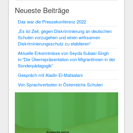
Neueste Beiträge
Das war die Pressekonferenz 2022
„Es ist Zeit, gegen Diskriminierung an deutschen
Schulen vorzugehen und einen wirksamen
Diskriminierungsschutz zu etablieren“
Aktuelle Erkenntnisse von Seyda Subasi Singh
in:“Die Überrepräsentation von MigrantInnen in der
Sonderpädagogik“
Gespräch mit Aladin El-Mafaalani
Von Sprachverboten in Österreichs Schulen