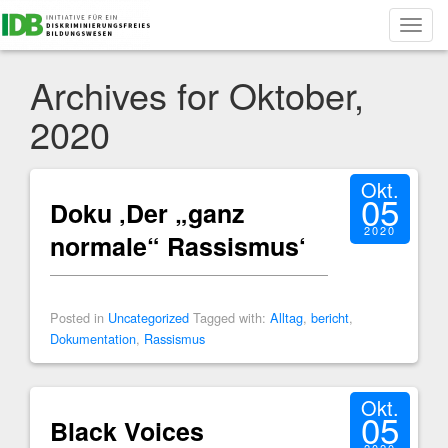
Toggl
navig
Archives for Oktober,
2020
Okt.
05
Doku ‚Der „ganz
2020
normale“ Rassismus‘
Posted in
Uncategorized
Tagged with:
Alltag
,
bericht
,
Dokumentation
,
Rassismus
Okt.
05
Black Voices