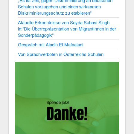
„Es ist Zeit, gegen Diskriminierung an deutschen
Schulen vorzugehen und einen wirksamen
Diskriminierungsschutz zu etablieren“
Aktuelle Erkenntnisse von Seyda Subasi Singh
in:“Die Überrepräsentation von MigrantInnen in der
Sonderpädagogik“
Gespräch mit Aladin El-Mafaalani
Von Sprachverboten in Österreichs Schulen